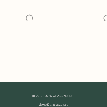
он 'Крокус розовый'
Кулон 'Медузка
1 800
₽
3 000
₽
© 2017 - 2026 GLASSNAYA.
shop@glassnaya.ru