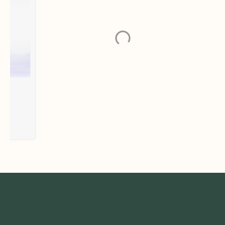
Кулон 'Туманность Ориона'
Кул
2 200
₽