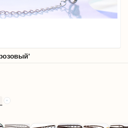
 розовый'
+