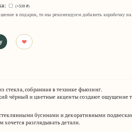
ка:
(+
350
₽)
ашение в подарок, то мы рекомендуем добавить коробочку н
у
из стекла, собранная в технике фьюзинг.
кий чёрный и цветные акценты создают ощущение тё
стеклянными бусинами и декоративными подвесками
м хочется разглядывать детали.