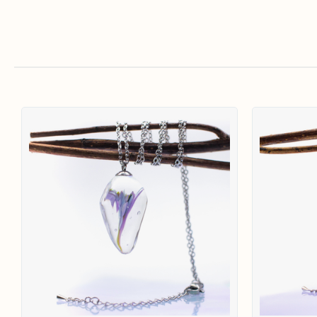
Кулон 'Туманность Ориона'
2 200
₽