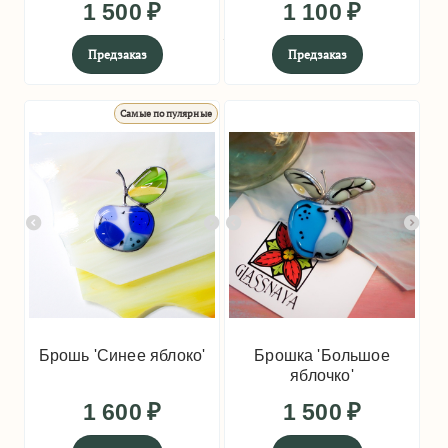
1 500
₽
1 100
₽
Предзаказ
Предзаказ
Самые популярные
Брошь 'Синее яблоко'
Брошка 'Большое
яблочко'
1 600
₽
1 500
₽