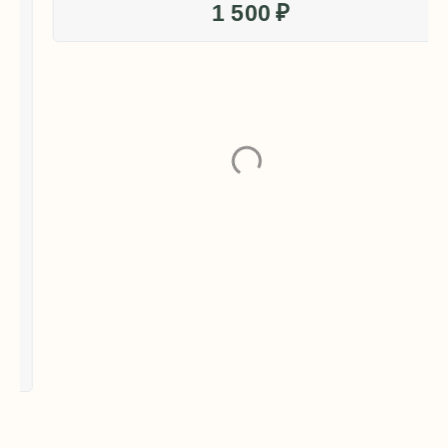
Брошь 'Той-терьер'
1 500
₽