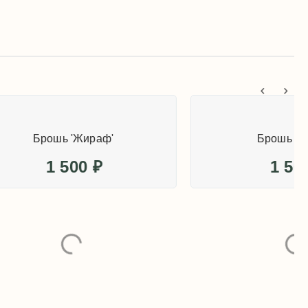
'
Брошь 'Жираф'
1 500
₽