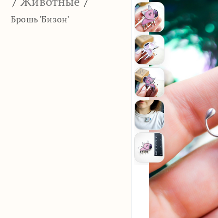
/
Животные
/
Брошь 'Бизон'