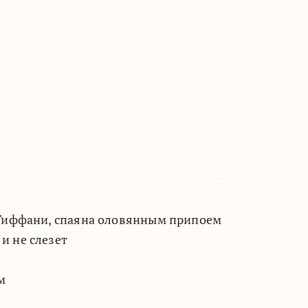
 Тиффани, спаяна оловянным припоем
и не слезет
м