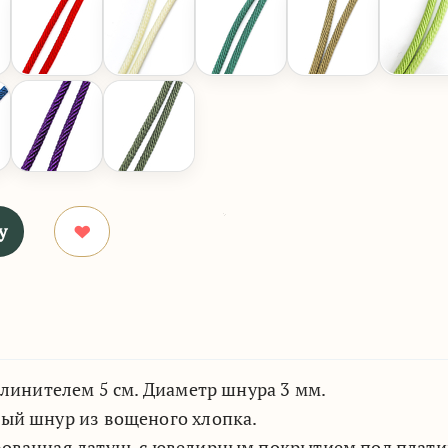
у
длинителем 5 см. Диаметр шнура 3 мм.
ый шнур из вощеного хлопка.
ованная латунь с ювелирным покрытием под плати