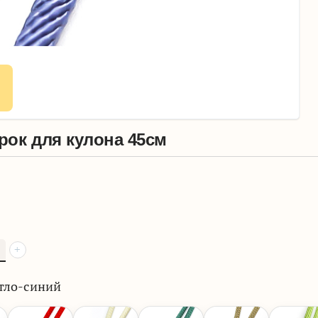
ок для кулона 45см
+
тло-синий