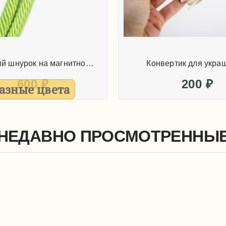
Плетёный шнурок на магнитном замке 40см
Конвертик для укра
600
₽
200
₽
азные цвета
НЕДАВНО ПРОСМОТРЕННЫ