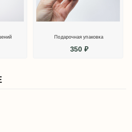
шений
Подарочная упаковка
350
₽
Е