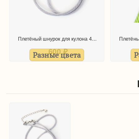
Плетёный шнурок для кулона 45см
600
₽
Разные цвета
Р