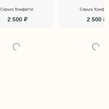
и'
Серьги 'Конфетти'
2 500
₽