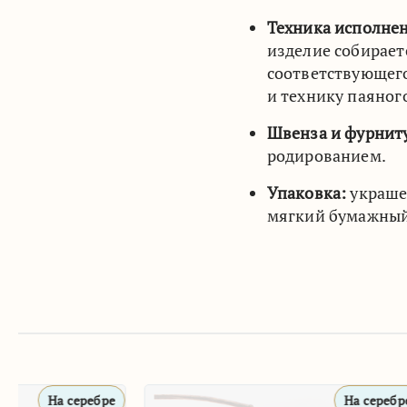
Техника исполне
изделие собирает
соответствующего
и технику паяног
Швенза и фурнит
родированием.
Упаковка:
украшен
мягкий бумажный
На серебре