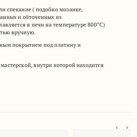
и спекание ( подобно мозаике,
занных и обточенных из
лавляется в печи на температуре 800°C)
стью вручную.
рным покрытием под платину и
мастерской, внутри которой находится