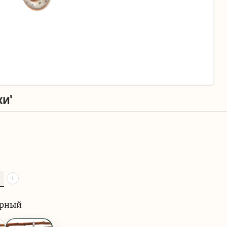
ки'
+
арный