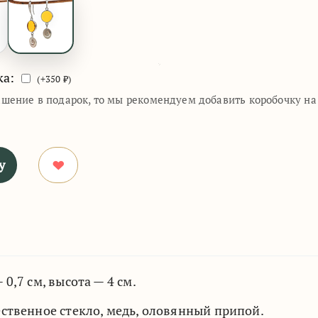
ка:
(+
350
₽)
ашение в подарок, то мы рекомендуем добавить коробочку н
у
0,7 см, высота — 4 см.
ственное стекло, медь, оловянный припой.