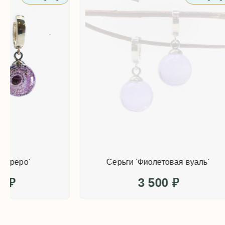
Серьги 'Фиолетовая вуаль'
3 500
₽