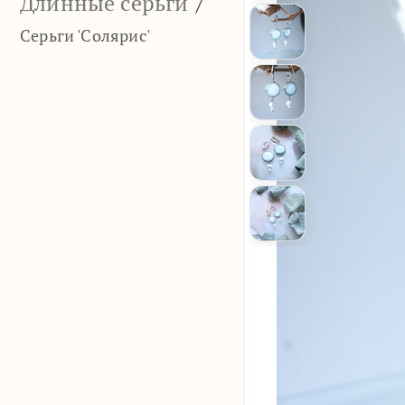
Длинные серьги
/
Серьги 'Солярис'