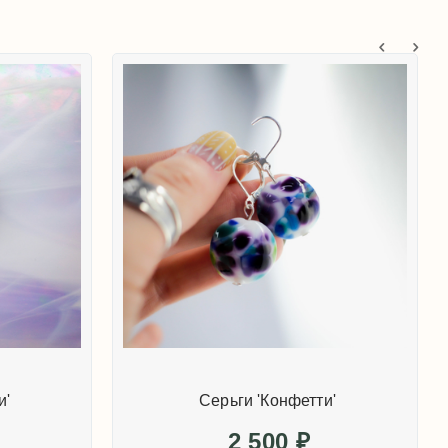
и'
Серьги 'Конфетти'
2 500
₽