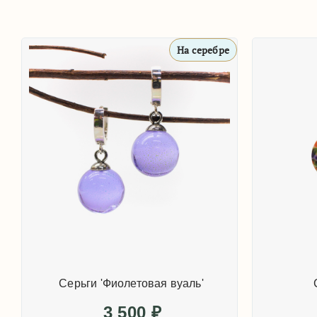
На серебре
Серьги 'Фиолетовая вуаль'
3 500
₽