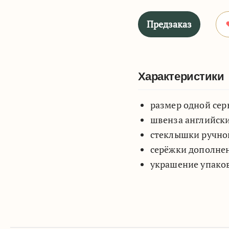
Предзаказ
Характеристики
размер одной серь
швенза английски
стеклышки ручной
серёжки дополне
украшение упако