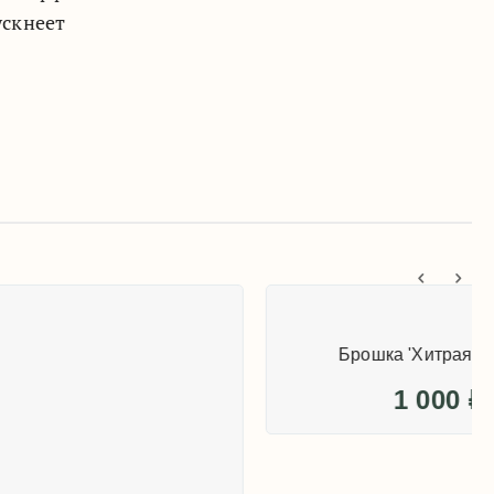
ускнеет
Брошка 'Хитрая птичка'
1 000
₽