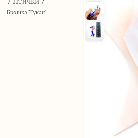
/
Птички
/
Брошка 'Тукан'