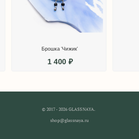
Брошка 'Чижик'
Брошка 'Чижик
1 400
₽
1 400
₽
© 2017 - 2026 GLASSNAYA.
shop@glassnaya.ru