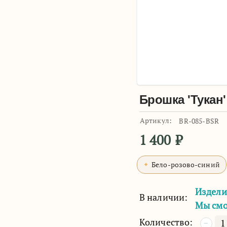
Брошка 'Тукан'
Артикул:
BR-085-BSR
1 400
₽
Бело-розово-синий
Издели
В наличии:
Мы смо
Количество:
−