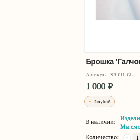
Брошка 'Галчо
Артикул:
BR-011_GL
1 000
₽
Голубой
Издели
В наличии:
Мы смо
Количество:
−