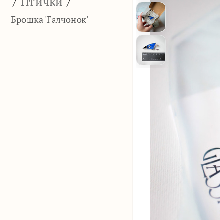
/
Птички
/
Брошка 'Галчонок'