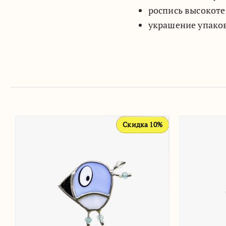
роспись высокоте
украшение упако
Скидка 10%