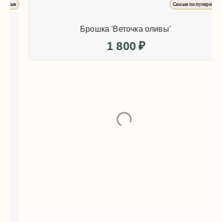
ые
Самые популярные
Брошка 'Веточка оливы'
1 800
₽