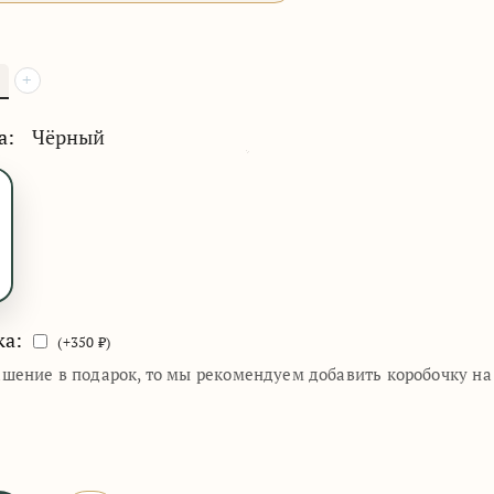
+
а:
Чёрный
ка:
(+
350
₽)
ашение в подарок, то мы рекомендуем добавить коробочку н