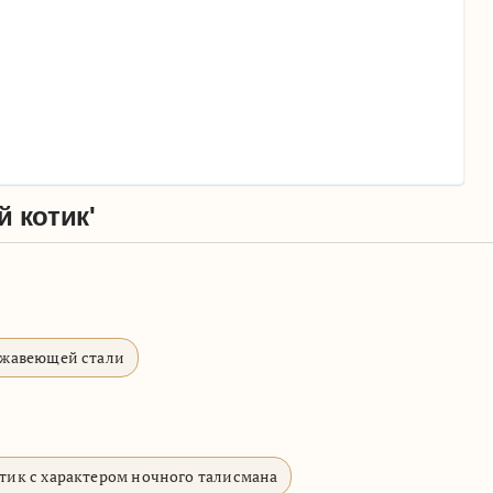
 котик'
ржавеющей стали
тик с характером ночного талисмана