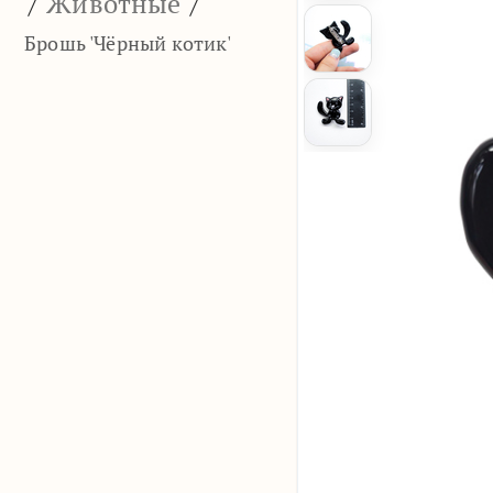
/
Животные
/
Брошь 'Чёрный котик'