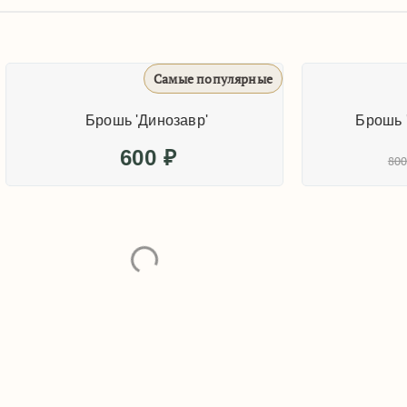
Самые популярные
Самые 
Брошь 'Динозавр'
Брошь 'Динозавр Иг