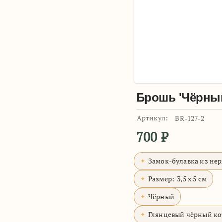
Брошь 'Чёрный
Артикул:
BR-127-2
700
₽
Замок-булавка из не
Размер:
3,5 x 5 см
Чёрный
Глянцевый чёрный ко