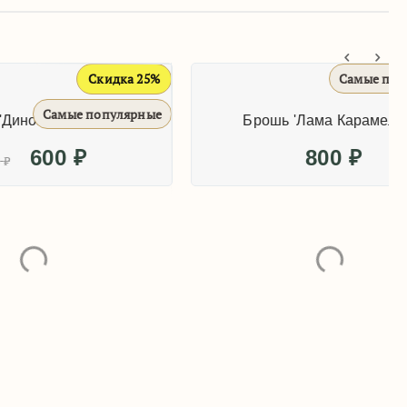
Скидка 25%
Самые популярные
популярные
орёк'
Брошь 'Лама Карамелька'