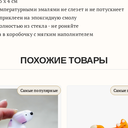
 х 4 см
мпературными эмалями не слезет и не потускнеет
приклеен на эпоксидную смолу
олностью из стекла - не роняйте
 в коробочку с мягким наполнителем
ПОХОЖИЕ ТОВАРЫ
Самые популярные
Брошь 'Лама Огонёк'
Бро
800
₽