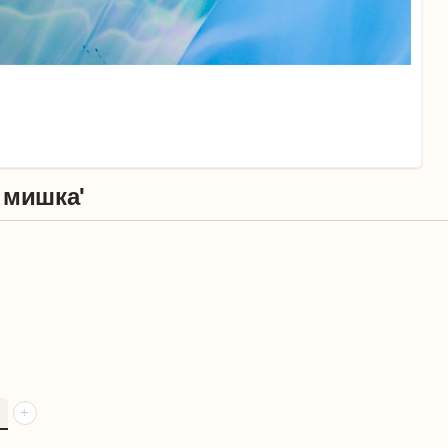
 мишка'
+