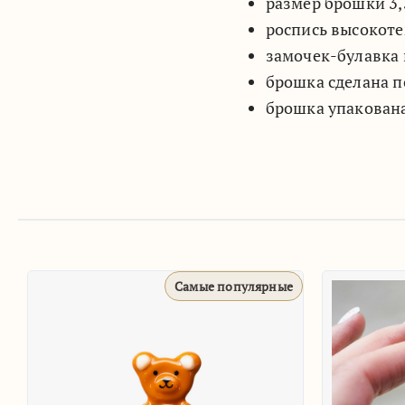
размер брошки 3,5
роспись высокоте
замочек-булавка 
брошка сделана п
брошка упакована
е популярные
Самые популярные