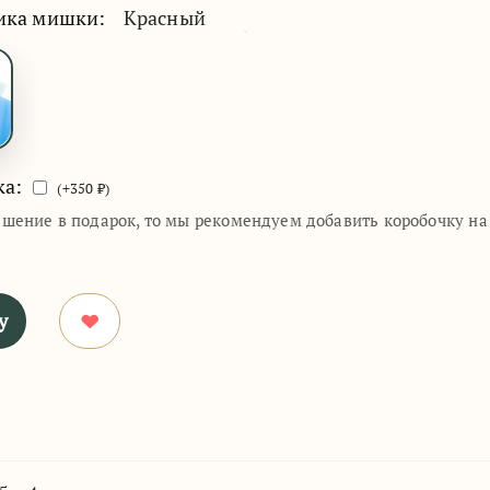
ика мишки:
Красный
ка:
(+
350
₽)
ашение в подарок, то мы рекомендуем добавить коробочку н
у