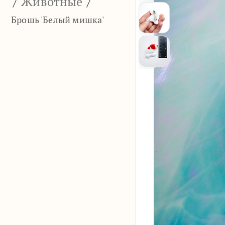
/
Животные
/
Брошь 'Белый мишка'