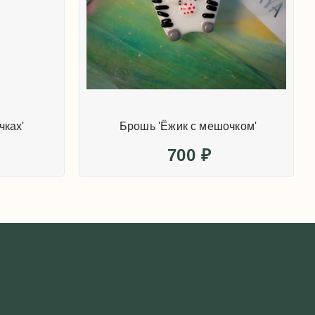
чках'
Брошь 'Ёжик с мешочком'
700
₽