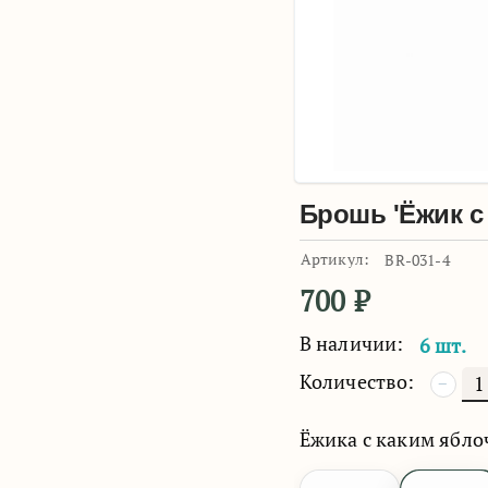
Брошь 'Ёжик с
Артикул:
BR-031-4
700
₽
В наличии:
6 шт.
Количество:
−
Ёжика с каким ябло