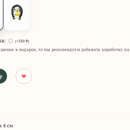
ка:
(+
350
₽)
ашение в подарок, то мы рекомендуем добавить коробочку н
у
х 4 см