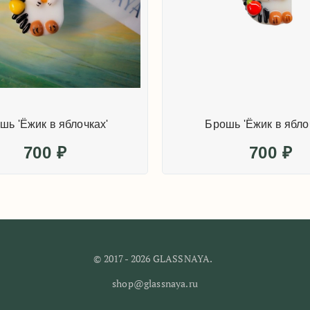
шь 'Ёжик в яблочках'
Брошь 'Ёжик в ябло
700
₽
700
₽
© 2017 - 2026 GLASSNAYA.
shop@glassnaya.ru