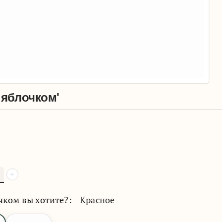
 яблочком'
+
чком вы хотите?:
Красное