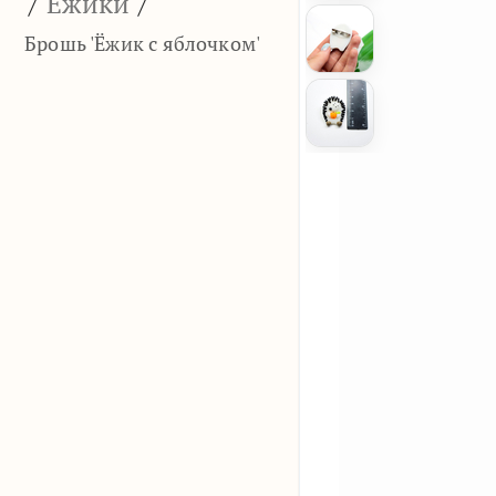
/
Ёжики
/
Брошь 'Ёжик с яблочком'