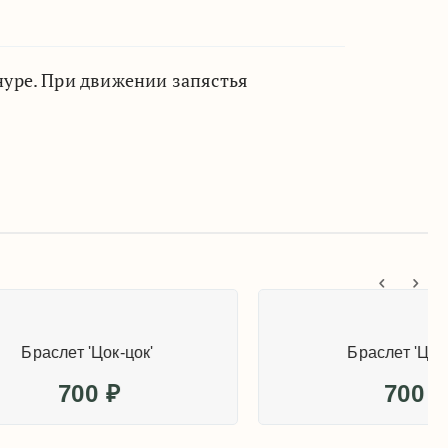
уре. При движении запястья
'
Браслет 'Цок-цок'
700
₽