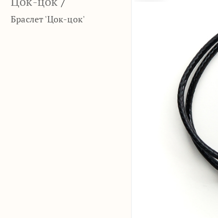
Цок-цок
/
Браслет 'Цок-цок'