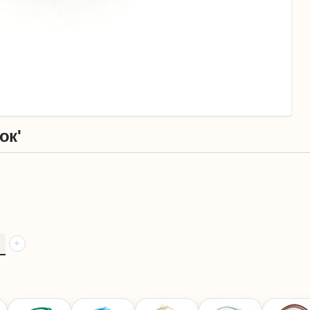
ок'
+