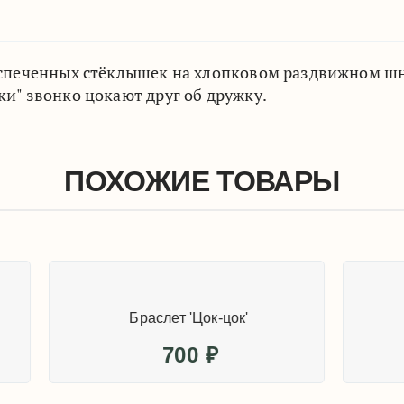
 спеченных стёклышек на хлопковом раздвижном шн
и" звонко цокают друг об дружку.
ПОХОЖИЕ ТОВАРЫ
Браслет 'Цок-цок
700
₽