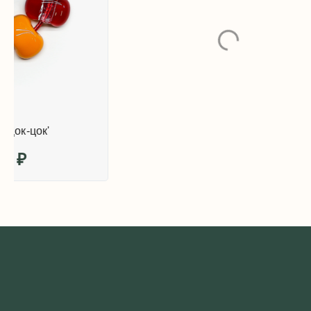
Браслет 'Цок-цок'
700
₽