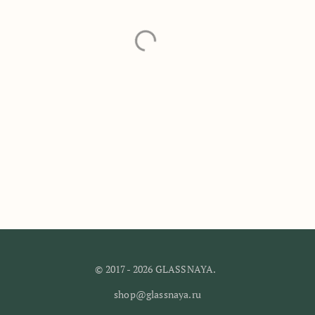
Браслет 'Цок-цок'
700
₽
© 2017 - 2026 GLASSNAYA.
shop@glassnaya.ru