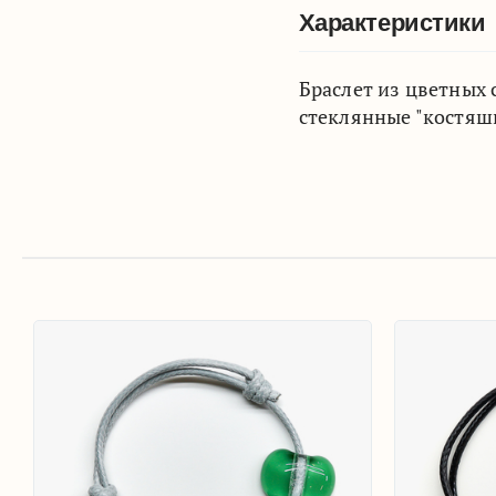
Характеристики
Браслет из цветных
стеклянные "костяшк
Браслет 'Цок-цок'
700
₽