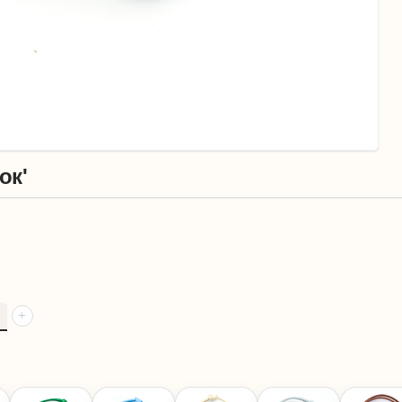
ок'
+