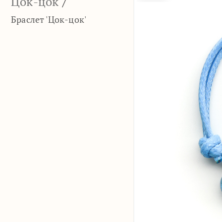
Цок-цок
/
Браслет 'Цок-цок'