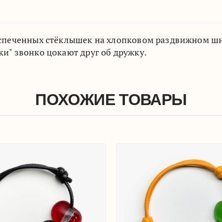
 спеченных стёклышек на хлопковом раздвижном шн
и" звонко цокают друг об дружку.
ПОХОЖИЕ ТОВАРЫ
Браслет 'Цок-цок'
Браслет 'Цок
700
₽
700