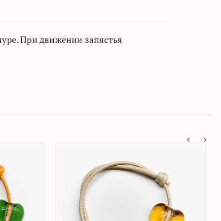
уре. При движении запястья
-цок'
Браслет 'Цок-цок'
₽
700
₽