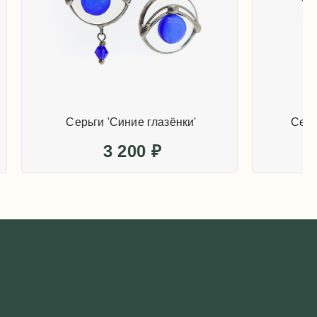
азёнки'
Серьги 'Синие глазёнки'
3 200
₽