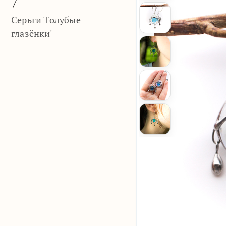
/
Серьги 'Голубые
глазёнки'