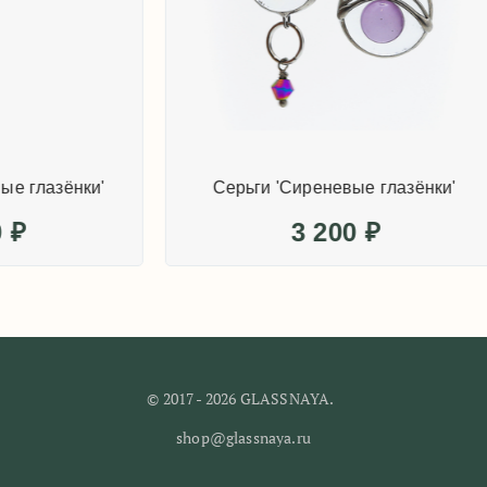
 'Фиолетовые глазёнки'
Серьги 'Сиреневые гл
3 200
₽
3 200
₽
© 2017 - 2026 GLASSNAYA.
shop@glassnaya.ru