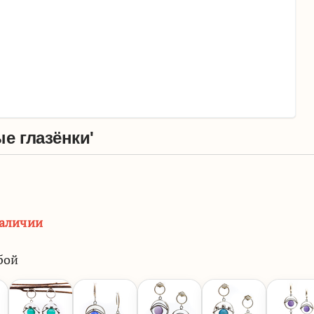
е глазёнки'
наличии
бой