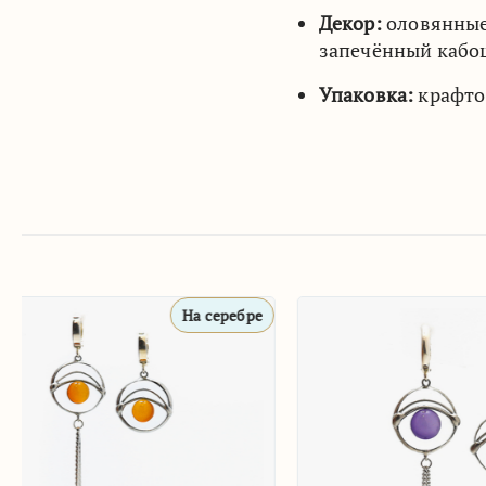
Декор:
оловянные 
запечённый кабош
Упаковка:
крафто
На серебре