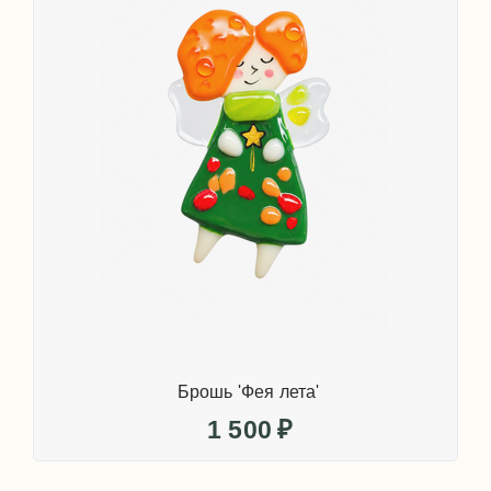
Брошь 'Фея лета'
1 500
₽