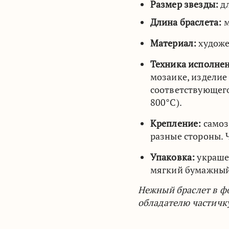
Размер звезды:
дл
Длина браслета:
м
Материал:
художе
Техника исполне
мозаике, изделие
соответствующего
800°C).
Крепление:
самоз
разные стороны. 
Упаковка:
украшен
мягкий бумажный
Нежный браслет в фо
обладателю частичк