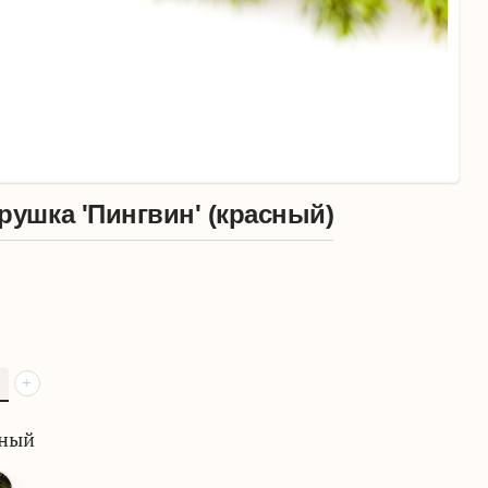
рушка 'Пингвин' (красный)
+
сный