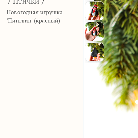
/
Птички
/
Новогодняя игрушка
'Пингвин' (красный)