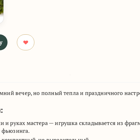
у
мний вечер, но полный тепла и праздничного наст
:
чи и руках мастера — игрушка складывается из фраг
е фьюзинга.
 компактный, но выразительный.