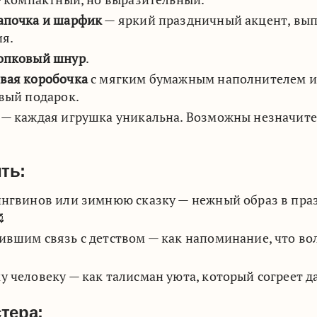
апочка и шарфик
— яркий праздничный акцент, вып
ия.
опковый шнур
.
вая коробочка
с мягким бумажным наполнителем и
овый подарок.
— каждая игрушка уникальна. Возможны незначите
ть:
ингвинов или зимнюю сказку — нежный образ в пра

ившим связь с детством — как напоминание, что во
у человеку — как талисман уюта, который согреет 
стера: