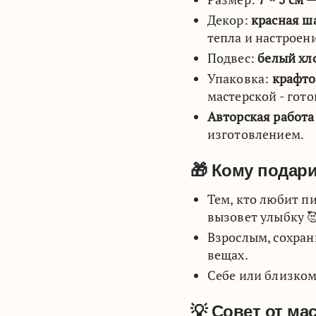
Декор:
красная ш
тепла и настроен
Подвес:
белый хл
Упаковка:
крафто
мастерской - гот
Авторская работа
изготовлением.
🎁 Кому подари
Тем, кто любит п
вызовет улыбку 
Взрослым, сохран
вещах.
Себе или близком
💡 Совет от ма