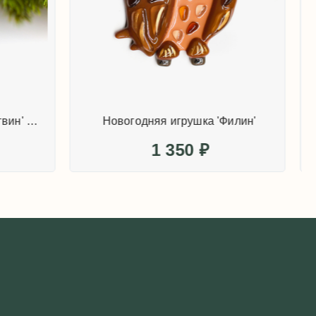
Новогодняя игрушка 'Пингвин' (синий)
Новогодняя игрушка 'Филин'
1 350
₽