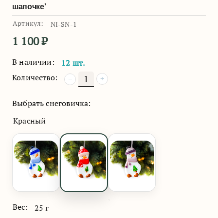
шапочке'
Артикул:
NI-SN-1
1 100
₽
В наличии:
12 шт.
Количество:
+
−
Выбрать снеговичка:
Красный
Вес:
25 г