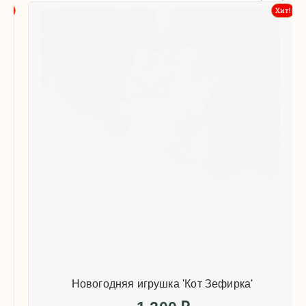
т!
Хит!
Новогодняя игрушка 'Кот Зефирка'