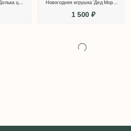
Новогодняя игрушка 'Долька цитрусовая оранжевая'
Новогодняя игрушка 'Дед Мороз в красной шубке'
1 500
₽