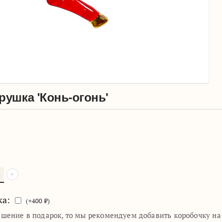
рушка 'Конь-огонь'
+
ка:
(+
400
₽)
ашение в подарок, то мы рекомендуем добавить коробочку н