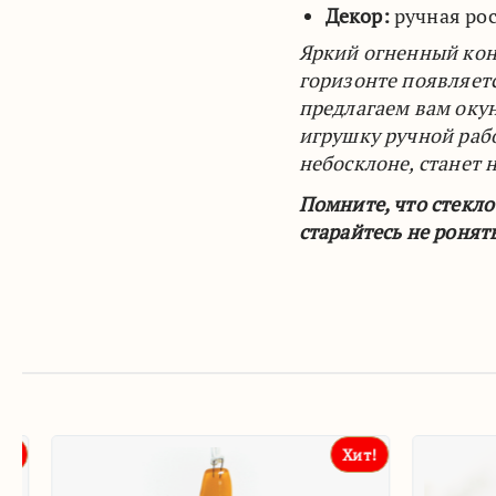
Декор:
ручная рос
Яркий огненный конь
горизонте появляетс
предлагаем вам оку
игрушку ручной рабо
небосклоне, станет
Помните, что стекл
старайтесь не ронят
Хит!