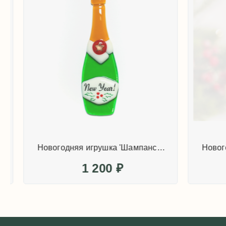
Новогодняя игрушка 'Шампанское "New Year!"'
1 200
₽