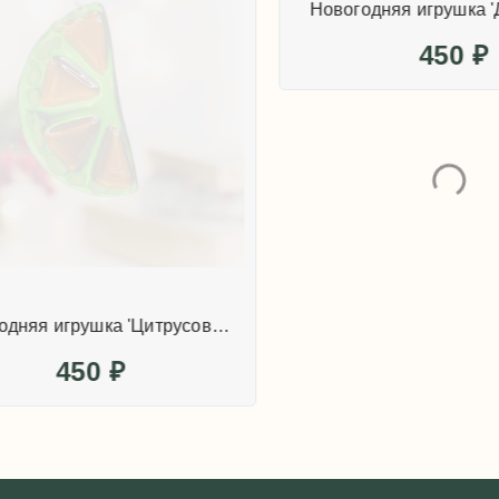
Новогодняя игрушка 'Цитрусовая долька зелёная'
450
₽
450
₽