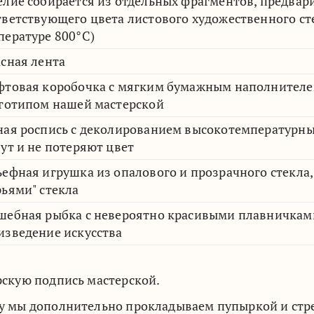
елие собирается из отдельных фрагментов, предвар
тветствующего цвета листового художественного сте
пературе 800°C)
асная лента
фтовая коробочка с мягким бумажным наполнителе
оготипом нашей мастерской
ная роспись с деколированием высокотемпературны
зут и не потеряют цвет
ьефная игрушка из опалового и прозрачного стекл
рьями" стекла
шебная рыбка с невероятно красивыми плавничками
изведение искусства
рскую подпись мастерской.
у мы дополнительно прокладываем пупыркой и стрей