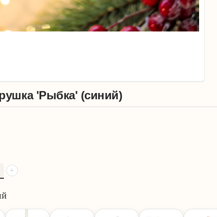
рушка 'Рыбка' (синий)
+
ий