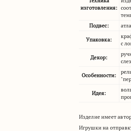
Техника
изд
изготовления:
соо
тем
Подвес:
атл
кра
Упаковка:
с л
руч
Декор:
сле
рел
Особенности:
"пе
вол
Идея:
про
Изделие имеет авто
Игрушки на отправк