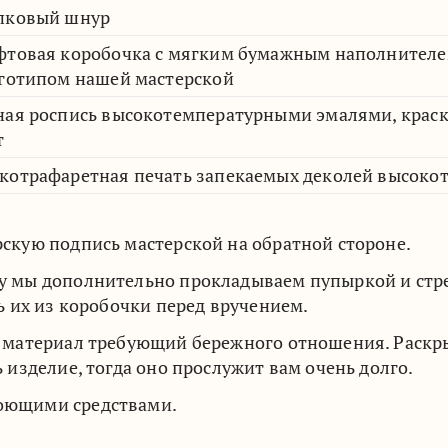
пковый шнур
фтовая коробочка с мягким бумажным наполнителе
оготипом нашей мастерской
ная роспись высокотемпературными эмалями, краски
т
котрафаретная печать запекаемых деколей высок
скую подпись мастерской на обратной стороне.
у мы дополнительно прокладываем пупыркой и стрей
ть их из коробочки перед вручением.
о материал требующий бережного отношения. Раскры
ь изделие, тогда оно прослужит вам очень долго.
оющими средствами.