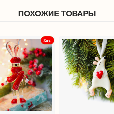
ПОХОЖИЕ ТОВАРЫ
Хит!
Новогодняя игрушка 'Корги с пятнышком'
1 200
₽
1 2