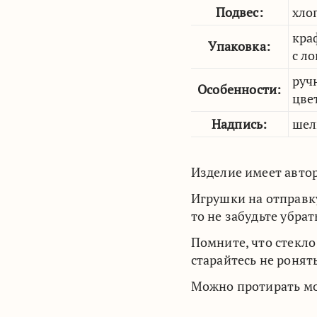
Подвес:
хло
кра
Упаковка:
с л
руч
Особенности:
цве
Надпись:
шел
Изделие имеет автор
Игрушки на отправк
то не забудьте убра
Помните, что стекл
старайтесь не ронят
Можно протирать м