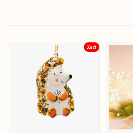
Хит!
Хит!