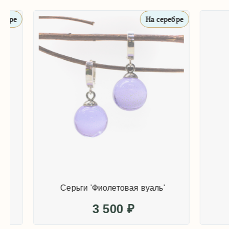
На серебре
Серьги 'Фиолетовая вуаль'
3 500
₽