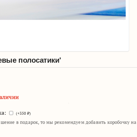
евые полосатики'
наличии
ка:
(+
350
₽)
ашение в подарок, то мы рекомендуем добавить коробочку н