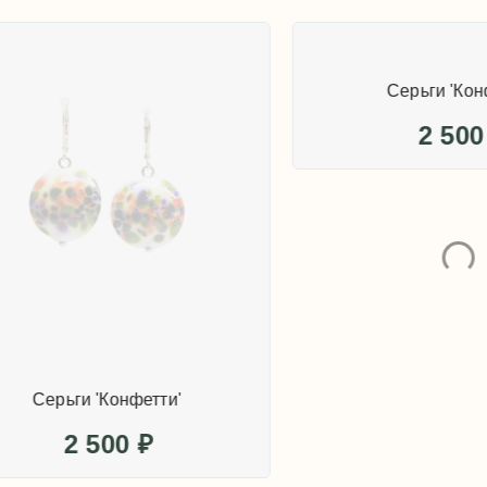
Серьги 'Конфетти'
Серьги 'Конфетт
2 500
₽
2 500
₽