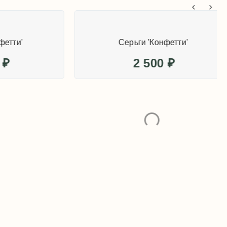
и'
Серьги 'Конфетти'
2 500
₽